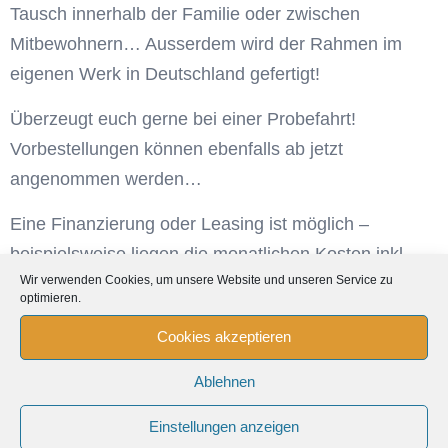
Tausch innerhalb der Familie oder zwischen
Mitbewohnern… Ausserdem wird der Rahmen im
eigenen Werk in Deutschland gefertigt!
Überzeugt euch gerne bei einer Probefahrt!
Vorbestellungen können ebenfalls ab jetzt
angenommen werden…
Eine Finanzierung oder Leasing ist möglich –
beispielsweise liegen die monatlichen Kosten inkl.
Wir verwenden Cookies, um unsere Website und unseren Service zu
aller versicherungen/Inspektionen bei
BIKELEASING
optimieren.
netto bei nur ca. 145,-€! Wir beraten euch gerne
Cookies akzeptieren
dazu!
Ablehnen
Einstellungen anzeigen