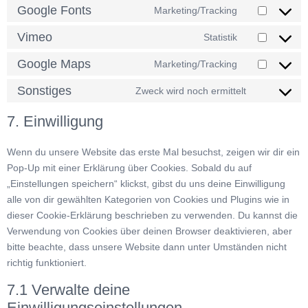
Google Fonts
Marketing/Tracking
Consent
to
Vimeo
Statistik
Consent
service
to
Google Maps
Marketing/Tracking
google-
Consent
service
fonts
to
Sonstiges
Zweck wird noch ermittelt
vimeo
Consent
service
to
7. Einwilligung
google-
service
maps
sonstiges
Wenn du unsere Website das erste Mal besuchst, zeigen wir dir ein
Pop-Up mit einer Erklärung über Cookies. Sobald du auf
„Einstellungen speichern“ klickst, gibst du uns deine Einwilligung
alle von dir gewählten Kategorien von Cookies und Plugins wie in
dieser Cookie-Erklärung beschrieben zu verwenden. Du kannst die
Verwendung von Cookies über deinen Browser deaktivieren, aber
bitte beachte, dass unsere Website dann unter Umständen nicht
richtig funktioniert.
7.1 Verwalte deine
Einwilligungseinstellungen