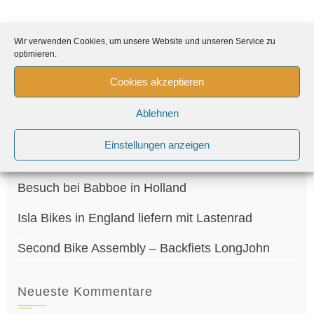
Wir verwenden Cookies, um unsere Website und unseren Service zu
Suchen
optimieren.
nach:
Cookies akzeptieren
Neueste Beiträge
Ablehnen
Ab sofort bei uns: Kettler Cargoline!
Einstellungen anzeigen
Happy New Year!!!
Besuch bei Babboe in Holland
Isla Bikes in England liefern mit Lastenrad
Second Bike Assembly – Backfiets LongJohn
Neueste Kommentare