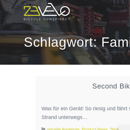
Schlagwort:
Fami
Second Bik
Was für ein Gerät! So riesig und fähr
Strand unterwegs…
aktuelle Angebote
,
Product-News
,
Shop-New