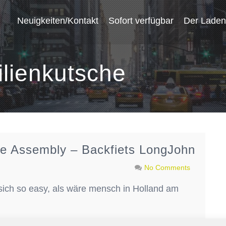
Neuigkeiten/Kontakt
Sofort verfügbar
Der Laden
lienkutsche
e Assembly – Backfiets LongJohn
No Comments
t sich so easy, als wäre mensch in Holland am
s
Backfiets
,
Familienkutsche
,
Klassiker
,
LongJohn