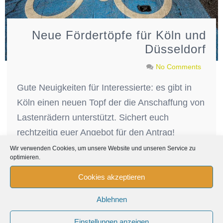
Neue Fördertöpfe für Köln und
Düsseldorf
No Comments
Gute Neuigkeiten für Interessierte: es gibt in
Köln einen neuen Topf der die Anschaffung von
Lastenrädern unterstützt. Sichert euch
rechtzeitig euer Angebot für den Antrag!
https://www.stadt-
Wir verwenden Cookies, um unsere Website und unseren Service zu
optimieren.
koeln.de/artikel/68501/index.html In Düsseldorf
muss noch der Rat zustimmen (29.04.) – Infos
Cookies akzeptieren
dann hier.
Ablehnen
Förderungen
,
Info-News
Förderprogramme
,
Einstellungen anzeigen