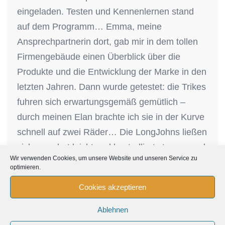
eingeladen. Testen und Kennenlernen stand
auf dem Programm… Emma, meine
Ansprechpartnerin dort, gab mir in dem tollen
Firmengebäude einen Überblick über die
Produkte und die Entwicklung der Marke in den
letzten Jahren. Dann wurde getestet: die Trikes
fuhren sich erwartungsgemäß gemütlich –
durch meinen Elan brachte ich sie in der Kurve
schnell auf zwei Räder… Die LongJohns ließen
sich gewohnt leicht und kontrolliert steuern und
Wir verwenden Cookies, um unsere Website und unseren Service zu
bieten mächtig Reserven durch den kraftvollen
optimieren.
Mittelmotor. Das Pro Trike XL bietet so viel
Cookies akzeptieren
Platz, dass manches Auto neidisch wird! Ich
freue mich auf die Zusammenarbeit und darauf,
Ablehnen
die ersten…
Read More