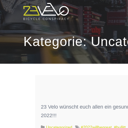
Kategorie:
Uncat
23 Velo wünscht euch allen ein gesun
2022!!!
Uncategorized
#2022willbegreat
,
#bullitt
,