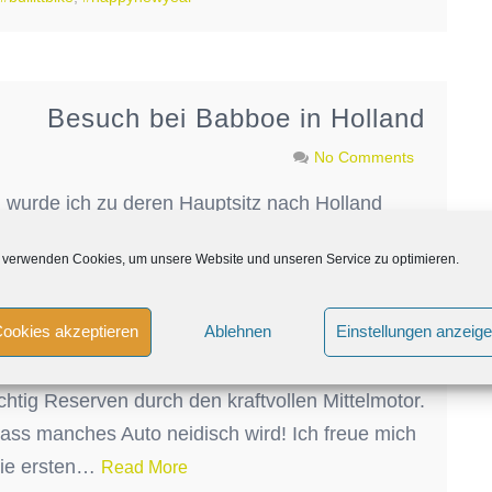
Besuch bei Babboe in Holland
No Comments
, wurde ich zu deren Hauptsitz nach Holland
en stand auf dem Programm… Emma, meine
 verwenden Cookies, um unsere Website und unseren Service zu optimieren.
m tollen Firmengebäude einen Überblick über die
e in den letzten Jahren. Dann wurde getestet:
ookies akzeptieren
Ablehnen
Einstellungen anzeig
äß gemütlich – durch meinen Elan brachte ich
er… Die LongJohns ließen sich gewohnt leicht
chtig Reserven durch den kraftvollen Mittelmotor.
 dass manches Auto neidisch wird! Ich freue mich
die ersten…
Read More