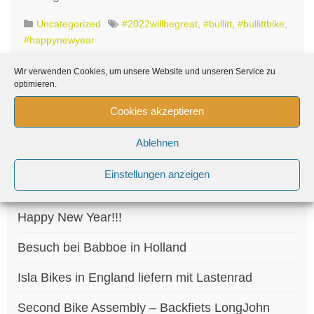
Uncategorized
#2022willbegreat
,
#bullitt
,
#bullittbike
,
#happynewyear
Wir verwenden Cookies, um unsere Website und unseren Service zu
optimieren.
Suchen
Cookies akzeptieren
nach:
Ablehnen
Neueste Beiträge
Einstellungen anzeigen
Ab sofort bei uns: Kettler Cargoline!
Happy New Year!!!
Besuch bei Babboe in Holland
Isla Bikes in England liefern mit Lastenrad
Second Bike Assembly – Backfiets LongJohn