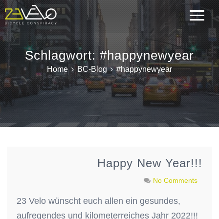
Schlagwort:
#happynewyear
Home
BC-Blog
#happynewyear
Happy New Year!!!
No Comments
23 Velo wünscht euch allen ein gesundes,
aufregendes und kilometerreiches Jahr 2022!!!